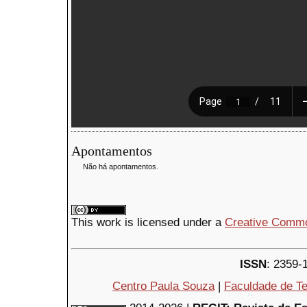
Apontamentos
Não há apontamentos.
This
work
is licensed under a
Creative Common
ISSN
: 2359-
Centro Paula Souza
|
Faculdade de Te