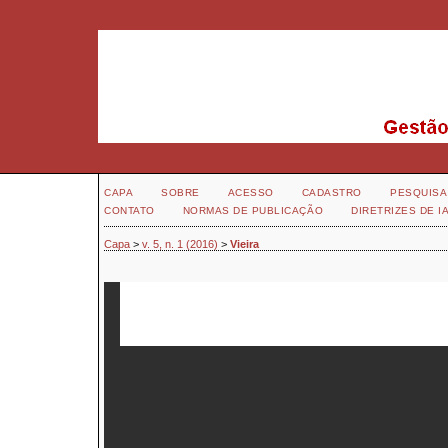
CAPA
SOBRE
ACESSO
CADASTRO
PESQUISA
CONTATO
NORMAS DE PUBLICAÇÃO
DIRETRIZES DE I
Capa
>
v. 5, n. 1 (2016)
>
Vieira