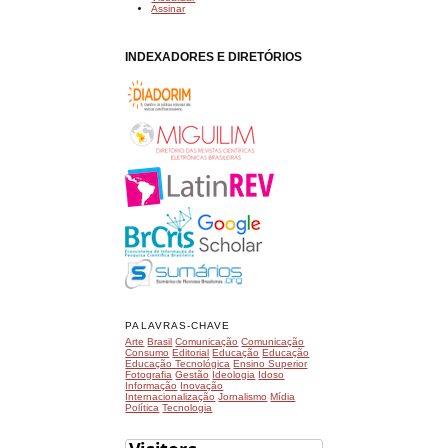
Assinar
INDEXADORES E DIRETÓRIOS
PALAVRAS-CHAVE
Arte
Brasil
Comunicação
Comunicação
Consumo
Editorial
Educação
Educação
Educação Tecnológica
Ensino Superior
Fotografia
Gestão
Ideologia
Idoso
Informação
Inovação
Internacionalização
Jornalismo
Mídia
Política
Tecnologia