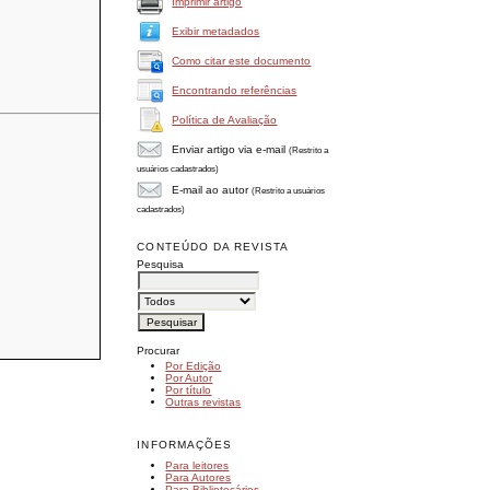
Imprimir artigo
Exibir metadados
Como citar este documento
Encontrando referências
Política de Avaliação
Enviar artigo via e-mail
(Restrito a
usuários cadastrados)
E-mail ao autor
(Restrito a usuários
cadastrados)
CONTEÚDO DA REVISTA
Pesquisa
Procurar
Por Edição
Por Autor
Por título
Outras revistas
INFORMAÇÕES
Para leitores
Para Autores
Para Bibliotecários