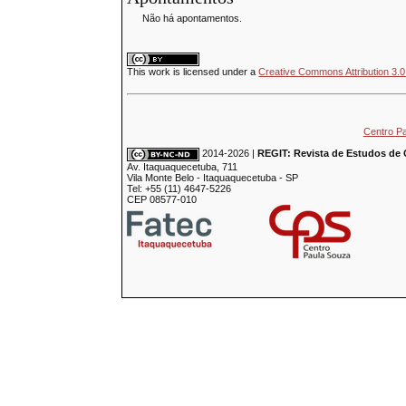
Não há apontamentos.
This
work
is licensed under a
Creative Commons Attribution 3.0
Centro P
2014-2026 |
REGIT: Revista de Estudos de 
Av. Itaquaquecetuba, 711
Vila Monte Belo - Itaquaquecetuba - SP
Tel: +55 (11) 4647-5226
CEP 08577-010