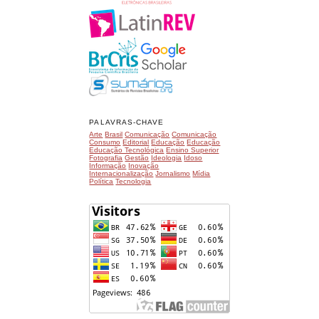
PALAVRAS-CHAVE
Arte
Brasil
Comunicação
Comunicação
Consumo
Editorial
Educação
Educação
Educação Tecnológica
Ensino Superior
Fotografia
Gestão
Ideologia
Idoso
Informação
Inovação
Internacionalização
Jornalismo
Mídia
Política
Tecnologia