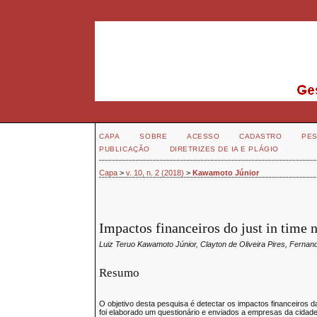
CAPA
SOBRE
ACESSO
CADASTRO
PES
PUBLICAÇÃO
DIRETRIZES DE IA E PLÁGIO
Capa
>
v. 10, n. 2 (2018)
>
Kawamoto Júnior
Impactos financeiros do just in time
Luiz Teruo Kawamoto Júnior, Clayton de Oliveira Pires, Ferna
Resumo
O objetivo desta pesquisa é detectar os impactos financeiros da 
foi elaborado um questionário e enviados a empresas da cidade