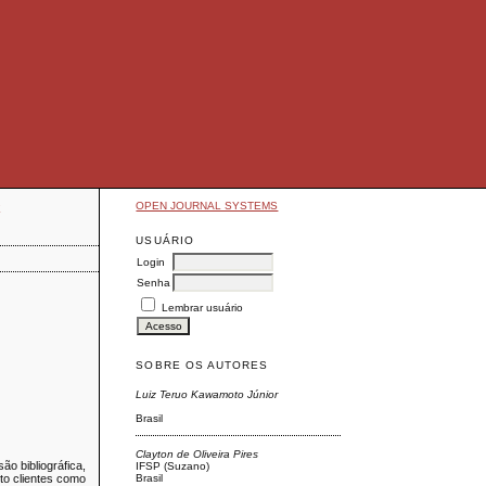
OPEN JOURNAL SYSTEMS
E
USUÁRIO
Login
Senha
Lembrar usuário
SOBRE OS AUTORES
Luiz Teruo Kawamoto Júnior
Brasil
Clayton de Oliveira Pires
o bibliográfica,
IFSP (Suzano)
Brasil
nto clientes como