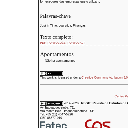
fornecedores das empresas que o utilizam.
Palavras-chave
Just in Time; Logística; Finanças
Texto completo:
PDF (PORTUGUÊS (PORTUGAL))
Apontamentos
Não há apontamentos.
This
work
is licensed under a
Creative Commons Attribution 3.0
Centro P
2014-2026 |
REGIT: Revista de Estudos de 
Av. Itaquaquecetuba, 711
Vila Monte Belo - Itaquaquecetuba - SP
Tel: +55 (11) 4647-5226
CEP 08577-010