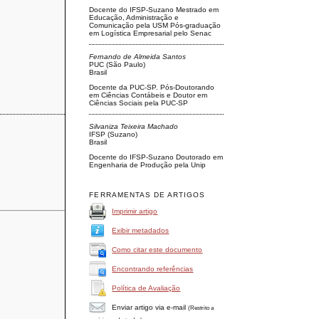
Docente do IFSP-Suzano Mestrado em
Educação, Administração e
Comunicação pela USM Pós-graduação
em Logística Empresarial pelo Senac
Fernando de Almeida Santos
PUC (São Paulo)
Brasil
Docente da PUC-SP. Pós-Doutorando
em Ciências Contábeis e Doutor em
Ciências Sociais pela PUC-SP
Silvaniza Teixeira Machado
IFSP (Suzano)
Brasil
Docente do IFSP-Suzano Doutorado em
Engenharia de Produção pela Unip
FERRAMENTAS DE ARTIGOS
Imprimir artigo
Exibir metadados
Como citar este documento
Encontrando referências
Política de Avaliação
Enviar artigo via e-mail
(Restrito a