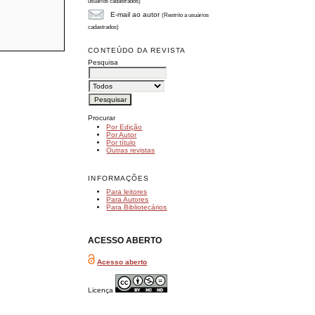
usuários cadastrados)
E-mail ao autor
(Restrito a usuários
cadastrados)
CONTEÚDO DA REVISTA
Pesquisa
Procurar
Por Edição
Por Autor
Por título
Outras revistas
INFORMAÇÕES
Para leitores
Para Autores
Para Bibliotecários
ACESSO ABERTO
Acesso aberto
Licença