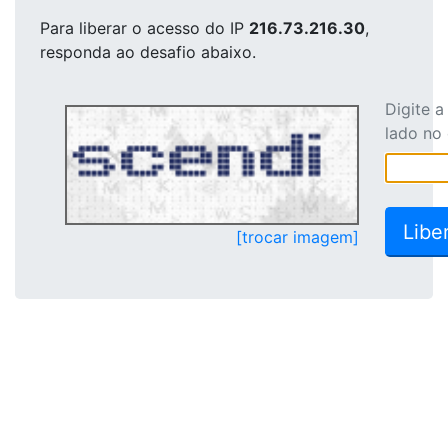
Para liberar o acesso
do IP
216.73.216.30
,
responda ao desafio abaixo.
Digite 
lado no
[trocar imagem]