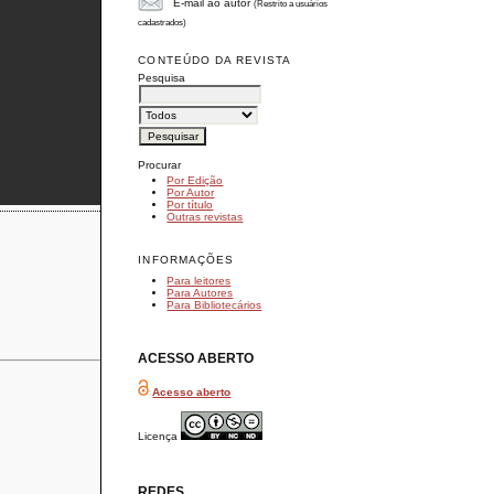
E-mail ao autor
(Restrito a usuários
cadastrados)
CONTEÚDO DA REVISTA
Pesquisa
Procurar
Por Edição
Por Autor
Por título
Outras revistas
INFORMAÇÕES
Para leitores
Para Autores
Para Bibliotecários
ACESSO ABERTO
Acesso aberto
Licença
REDES