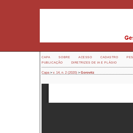
CAPA
SOBRE
ACESSO
CADASTRO
PES
PUBLICAÇÃO
DIRETRIZES DE IA E PLÁGIO
Capa
>
v. 14, n. 2 (2020)
>
Gorovitz