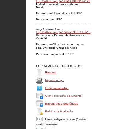
http://lattes.cnpq.br/2859418159114172
Instituto Federal Santa Catarina
Brasil
Doutora em Linguística pela UFSC
Professora no IFSC
Angela Erazo Munoz
http://lattes.cnpq.br/3944273821012613
Universidade Federal de Pernambuco
Colômbia
Doutora em Ciências da Linguagem
pela Université Grenoble-Alpes
Professora Adjunta da UFPB.
FERRAMENTAS DE ARTIGOS
Resumo
Imprimir artigo
Exibir metadados
Como citar este documento
Encontrando referências
Política de Avaliação
Enviar artigo via e-mail
(Restrito a
usuários cadastrados)