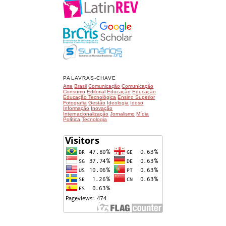
PALAVRAS-CHAVE
Arte
Brasil
Comunicação
Comunicação
Consumo
Editorial
Educação
Educação
Educação Tecnológica
Ensino Superior
Fotografia
Gestão
Ideologia
Idoso
Informação
Inovação
Internacionalização
Jornalismo
Mídia
Política
Tecnologia