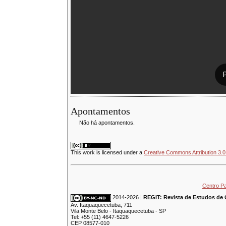
Apontamentos
Não há apontamentos.
This
work
is licensed under a
Creative Commons Attribution 3.0
Centro P
2014-2026 |
REGIT: Revista de Estudos de 
Av. Itaquaquecetuba, 711
Vila Monte Belo - Itaquaquecetuba - SP
Tel: +55 (11) 4647-5226
CEP 08577-010