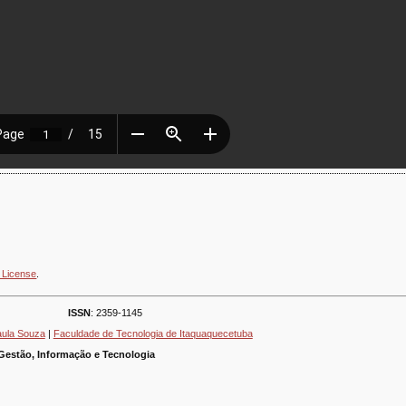
 License
.
ISSN
: 2359-1145
aula Souza
|
Faculdade de Tecnologia de Itaquaquecetuba
Gestão, Informação e Tecnologia