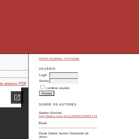
OPEN JOURNAL SYSTEMS
E
USUÁRIO
Login
Senha
te arquivo PDF
Lembrar usuário
SOBRE OS AUTORES
Sabine Gorovitz
http://lattes.cnpq.br/1128682155965179
Brasil
Paula Clarice Santos Grazziotin de
Jesus