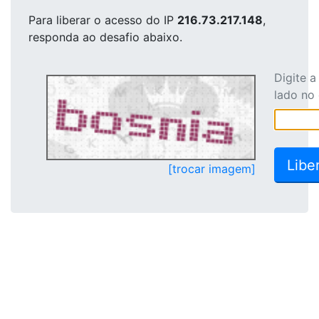
Para liberar o acesso
do IP
216.73.217.148
,
responda ao desafio abaixo.
Digite 
lado no
[trocar imagem]