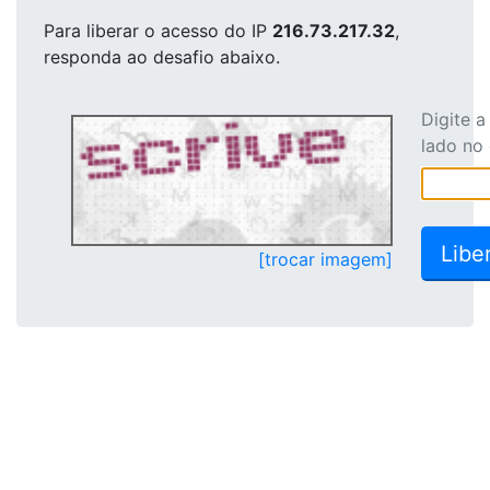
Para liberar o acesso
do IP
216.73.217.32
,
responda ao desafio abaixo.
Digite 
lado no
[trocar imagem]