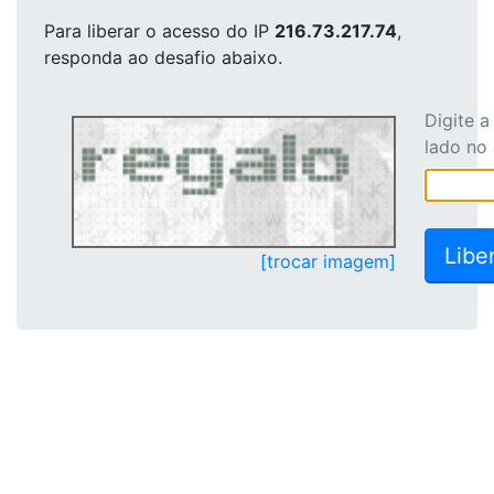
Para liberar o acesso
do IP
216.73.217.74
,
responda ao desafio abaixo.
Digite 
lado no
[trocar imagem]