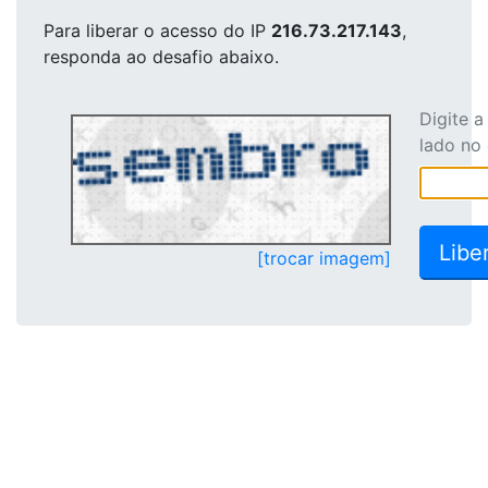
Para liberar o acesso
do IP
216.73.217.143
,
responda ao desafio abaixo.
Digite 
lado no
[trocar imagem]