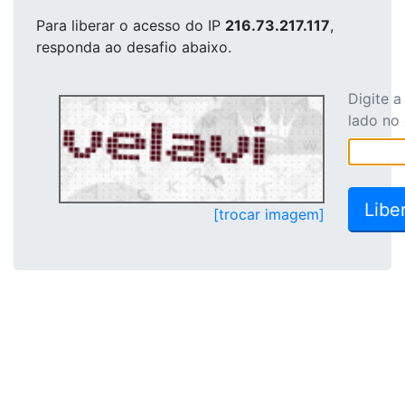
Para liberar o acesso
do IP
216.73.217.117
,
responda ao desafio abaixo.
Digite 
lado no
[trocar imagem]