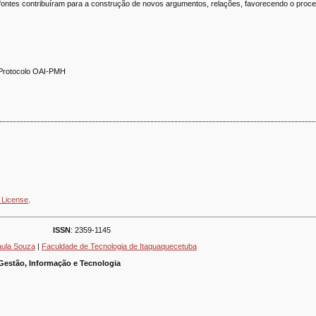
ontes contribuíram para a construção de novos argumentos, relações, favorecendo o proce
l; Protocolo OAI-PMH
 License
.
ISSN
: 2359-1145
aula Souza
|
Faculdade de Tecnologia de Itaquaquecetuba
Gestão, Informação e Tecnologia