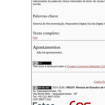
relacionados às palavras-chave mineradas do texto. As novas f
escrita.
Palavras-chave
Sistema de Recomendação; Repositório Digital; Escrita Digita
Texto completo:
PDF
Apontamentos
Não há apontamentos.
This
work
is licensed under a
Creative Commons Attribution 3.0
Centro P
2014-2026 |
REGIT: Revista de Estudos de 
Av. Itaquaquecetuba, 711
Vila Monte Belo - Itaquaquecetuba - SP
Tel: +55 (11) 4647-5226
CEP 08577-010