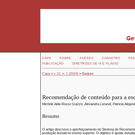
CAPA
SOBRE
ACESSO
CADASTRO
PES
PUBLICAÇÃO
DIRETRIZES DE IA E PLÁGIO
Capa
>
v. 21, n. 1 (2024)
>
Guizzo
Recomendação de conteúdo para a esc
Michele Alda Rosso Guizzo, Alexandra Lorandi, Patricia Alejan
Resumo
O artigo descreve o aperfeiçoamento do Sistema de Recomendac
produção textual no ensino superior. O objetivo é apoiar estuda