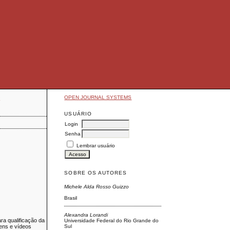
OPEN JOURNAL SYSTEMS
E
USUÁRIO
Login
Senha
Lembrar usuário
SOBRE OS AUTORES
Michele Alda Rosso Guizzo
Brasil
Alexandra Lorandi
 qualificação da
Universidade Federal do Rio Grande do
Sul
gens e vídeos