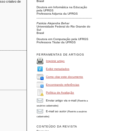
Brasil
sso criativo de
Doutora em Informática na Educação
pela UFRGS
Professora Adjunta da UFRGS
Patricia Alejandra Behar
Universidade Federal do Rio Grande do
Sul
Brasil
Doutora em Computação pela UFRGS
Professora Titular da UFRGS
FERRAMENTAS DE ARTIGOS
Imprimir artigo
Exibir metadados
Como citar este documento
Encontrando referências
Política de Avaliação
Enviar artigo via e-mail
(Restrito a
usuários cadastrados)
E-mail ao autor
(Restrito a usuários
cadastrados)
CONTEÚDO DA REVISTA