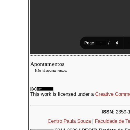
Apontamentos
Não há apontamentos.
This
work
is licensed under a
Creative Common
ISSN
: 2359-
Centro Paula Souza
|
Faculdade de Te