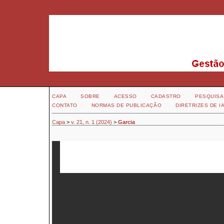
CAPA
SOBRE
ACESSO
CADASTRO
PESQUISA
CONTATO
NORMAS DE PUBLICAÇÃO
DIRETRIZES DE I
Capa
>
v. 21, n. 1 (2024)
>
Garcia