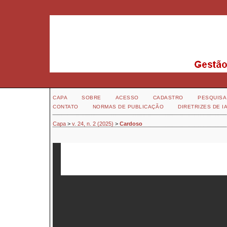
CAPA
SOBRE
ACESSO
CADASTRO
PESQUISA
CONTATO
NORMAS DE PUBLICAÇÃO
DIRETRIZES DE I
Capa
>
v. 24, n. 2 (2025)
>
Cardoso