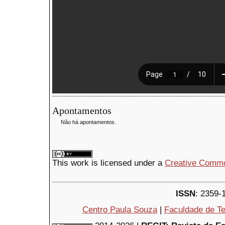
Apontamentos
Não há apontamentos.
This
work
is licensed under a
Creative Common
ISSN
: 2359-
Centro Paula Souza
|
Faculdade de Te