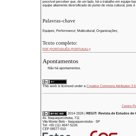
possível perceber que, de um lado, há o trabalho em equipe ba
equipe altamente diversificado do ponto de vista cultural, poi
Palavras-chave
Equipes; Performance; Multicultural; Organizações;
Texto completo:
PDF (PORTUGUÊS (PORTUGAL))
Apontamentos
Não há apontamentos.
This
work
is licensed under a
Creative Commons Attribution 3.0
Centro P
2014-2026 |
REGIT: Revista de Estudos de 
Av. Itaquaquecetuba, 711
Vila Monte Belo - Itaquaquecetuba - SP
Tel: +55 (11) 4647-5226
CEP 08577-010