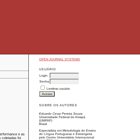
OPEN JOURNAL SYSTEMS
E
USUÁRIO
Login
Senha
Lembrar usuário
SOBRE OS AUTORES
Eduardo Cesar Pereira Souza
Universidade Federal do Amapá
(UNIFAP)
Brasil
Especialista em Metodologia do Ensino
 Performance e as
de Língua Portuguesa e Estrangeira
pelo Centro Universitário Internacional
s coletadas foi