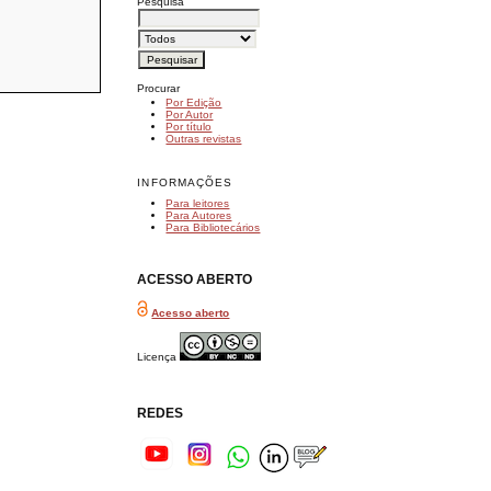
Pesquisa
Procurar
Por Edição
Por Autor
Por título
Outras revistas
INFORMAÇÕES
Para leitores
Para Autores
Para Bibliotecários
ACESSO ABERTO
Acesso aberto
Licença
REDES