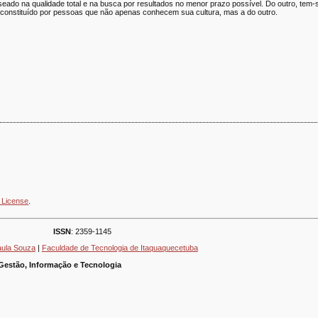
seado na qualidade total e na busca por resultados no menor prazo possível. Do outro, tem-
s é constituído por pessoas que não apenas conhecem sua cultura, mas a do outro.
 License
.
ISSN
: 2359-1145
aula Souza
|
Faculdade de Tecnologia de Itaquaquecetuba
Gestão, Informação e Tecnologia