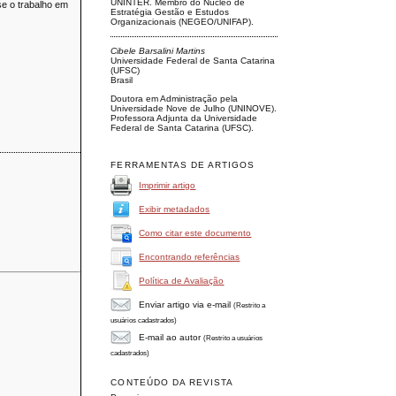
UNINTER. Membro do Núcleo de
se o trabalho em
Estratégia Gestão e Estudos
Organizacionais (NEGEO/UNIFAP).
Cibele Barsalini Martins
Universidade Federal de Santa Catarina
(UFSC)
Brasil
Doutora em Administração pela
Universidade Nove de Julho (UNINOVE).
Professora Adjunta da Universidade
Federal de Santa Catarina (UFSC).
FERRAMENTAS DE ARTIGOS
Imprimir artigo
Exibir metadados
Como citar este documento
Encontrando referências
Política de Avaliação
Enviar artigo via e-mail
(Restrito a
usuários cadastrados)
E-mail ao autor
(Restrito a usuários
cadastrados)
CONTEÚDO DA REVISTA