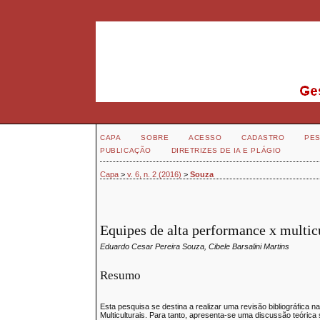
CAPA
SOBRE
ACESSO
CADASTRO
PES
PUBLICAÇÃO
DIRETRIZES DE IA E PLÁGIO
Capa
>
v. 6, n. 2 (2016)
>
Souza
Equipes de alta performance x multicu
Eduardo Cesar Pereira Souza, Cibele Barsalini Martins
Resumo
Esta pesquisa se destina a realizar uma revisão bibliográfica 
Multiculturais. Para tanto, apresenta-se uma discussão teórica s