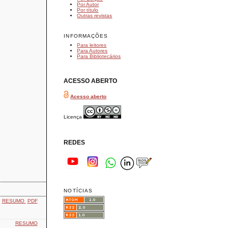
Por Autor
Por título
Outras revistas
INFORMAÇÕES
Para leitores
Para Autores
Para Bibliotecários
ACESSO ABERTO
Acesso aberto
Licença
REDES
NOTÍCIAS
RESUMO
PDF
RESUMO