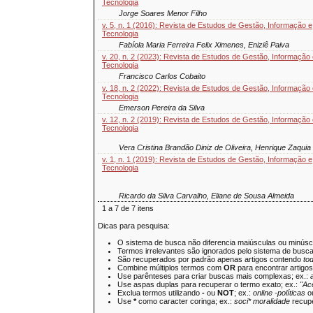
Tecnologia
Jorge Soares Menor Filho
v. 5, n. 1 (2016): Revista de Estudos de Gestão, Informação e
Tecnologia
Fabíola Maria Ferreira Felix Ximenes, Eniziê Paiva
v. 20, n. 2 (2023): Revista de Estudos de Gestão, Informação
Tecnologia
Francisco Carlos Cobaito
v. 18, n. 2 (2022): Revista de Estudos de Gestão, Informação
Tecnologia
Emerson Pereira da Silva
v. 12, n. 2 (2019): Revista de Estudos de Gestão, Informação
Tecnologia
Vera Cristina Brandão Diniz de Oliveira, Henrique Zaqu
v. 1, n. 1 (2019): Revista de Estudos de Gestão, Informação e
Tecnologia
Ricardo da Silva Carvalho, Eliane de Sousa Almeida
1 a 7 de 7 itens
Dicas para pesquisa:
O sistema de busca não diferencia maiúsculas ou minúsc
Termos irrelevantes são ignorados pelo sistema de busc
São recuperados por padrão apenas artigos contendo
to
Combine múltiplos termos com
OR
para encontrar artigo
Use parênteses para criar buscas mais complexas; ex.:
Use aspas duplas para recuperar o termo exato; ex.:
"Ac
Exclua termos utilizando
-
ou
NOT
; ex.:
online -políticas
o
Use
*
como caracter coringa; ex.:
soci* moralidade
recupe