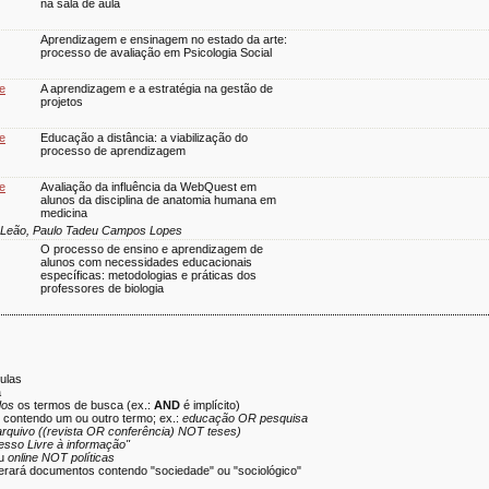
na sala de aula
Aprendizagem e ensinagem no estado da arte:
processo de avaliação em Psicologia Social
 e
A aprendizagem e a estratégia na gestão de
projetos
 e
Educação a distância: a viabilização do
processo de aprendizagem
 e
Avaliação da influência da WebQuest em
alunos da disciplina de anatomia humana em
medicina
ia Leão, Paulo Tadeu Campos Lopes
O processo de ensino e aprendizagem de
alunos com necessidades educacionais
específicas: metodologias e práticas dos
professores de biologia
ulas
a
dos
os termos de busca (ex.:
AND
é implícito)
s contendo um ou outro termo; ex.:
educação OR pesquisa
arquivo ((revista OR conferência) NOT teses)
esso Livre à informação"
u
online NOT políticas
rará documentos contendo "sociedade" ou "sociológico"