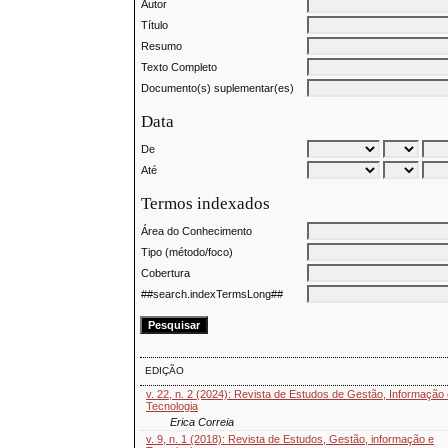
Autor
Título
Resumo
Texto Completo
Documento(s) suplementar(es)
Data
De
Até
Termos indexados
Área do Conhecimento
Tipo (método/foco)
Cobertura
##search.indexTermsLong##
EDIÇÃO
v. 22, n. 2 (2024): Revista de Estudos de Gestão, Informação
Tecnologia
Erica Correia
v. 9, n. 1 (2018): Revista de Estudos, Gestão, informação e