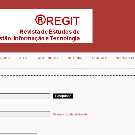
QUISA
ATUAL
ANTERIORES
NOTÍCIAS
CONTATO
NORMAS D
##search.deleteFilter##