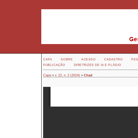
CAPA
SOBRE
ACESSO
CADASTRO
PES
PUBLICAÇÃO
DIRETRIZES DE IA E PLÁGIO
Capa
>
v. 22, n. 2 (2024)
>
Chad