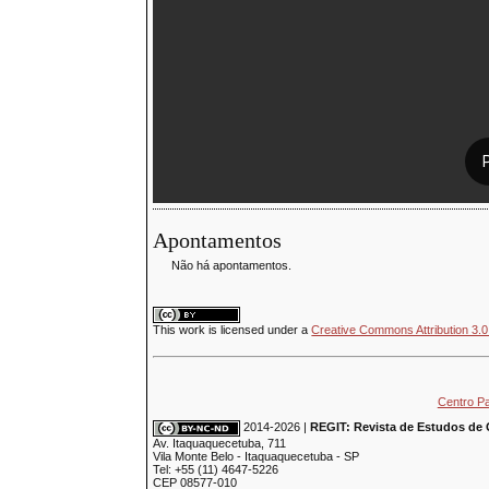
Apontamentos
Não há apontamentos.
This
work
is licensed under a
Creative Commons Attribution 3.0
Centro P
2014-2026 |
REGIT: Revista de Estudos de 
Av. Itaquaquecetuba, 711
Vila Monte Belo - Itaquaquecetuba - SP
Tel: +55 (11) 4647-5226
CEP 08577-010