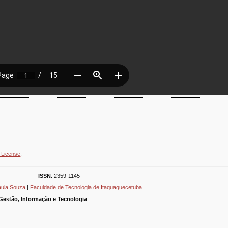
 License
.
ISSN
: 2359-1145
aula Souza
|
Faculdade de Tecnologia de Itaquaquecetuba
Gestão, Informação e Tecnologia