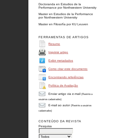
Doctoranda en Estudios de la
Performance por Northwestern University
Master en Estudios de la Performance
por Northwestern University
Master en Filosofía por KU Leuven
FERRAMENTAS DE ARTIGOS
Resumo
Imprimir artigo
Exibir metadados
Como citar este documento
Encontrando referências
Política de Avaliação
Enviar artigo via e-mail
(Restrito a
usuários cadastrados)
E-mail ao autor
(Restrito a usuários
cadastrados)
CONTEÚDO DA REVISTA
Pesquisa