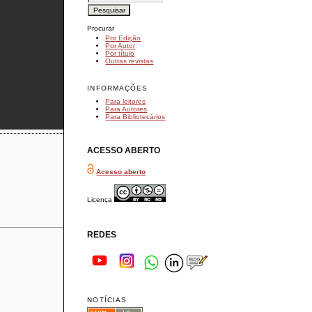
Procurar
Por Edição
Por Autor
Por título
Outras revistas
INFORMAÇÕES
Para leitores
Para Autores
Para Bibliotecários
ACESSO ABERTO
Acesso aberto
Licença
REDES
NOTÍCIAS