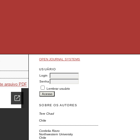
OPEN JOURNAL SYSTEMS
E
USUÁRIO
Login
Senha
te arquivo PDF
Lembrar usuário
SOBRE OS AUTORES
Tere Chad
Chile
Cordelia Rizzo
Northwestern University
Chile